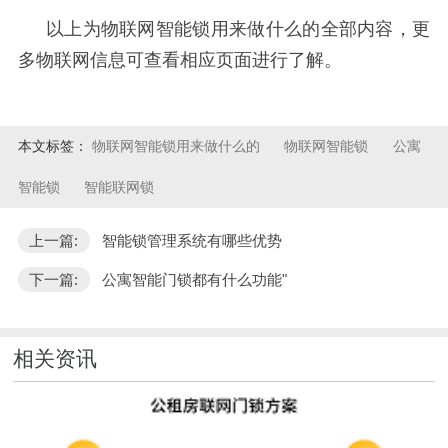
以上为物联网智能锁用来做什么的全部内容，更
多物联网信息可查看相应页面进行了解。
本文标签：
物联网智能锁用来做什么的
物联网智能锁
公寓
智能锁
智能联网锁
上一篇:
智能锁管理系统有哪些优势
下一篇:
公寓智能门锁都有什么功能"
相关资讯