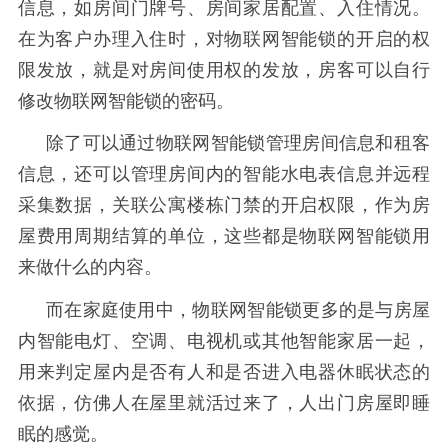
信息，如房间门牌号、房间家居配置、入住情况。
在为客户办理入住时，对物联网智能锁的开启的权
限发放，就是对房间使用权的发放，房客可以自行
修改物联网智能锁的密码。
除了可以通过物联网智能锁管理房间信息和租客
信息，还可以管理房间内的智能水电表信息并远程
采集数据，关联公寓楼栋门禁的开启权限，作为房
屋费用周期结算的单位，这些都是物联网智能锁用
来做什么的内容。
而在家庭使用中，物联网智能锁更多的是与房屋
内智能电灯、空调、电视机或其他智能家居一起，
用来判定屋内是否有人和是否进入电器休眠状态的
依据，仿佛人在屋里就活过来了，人出门房屋即睡
眠的感觉。