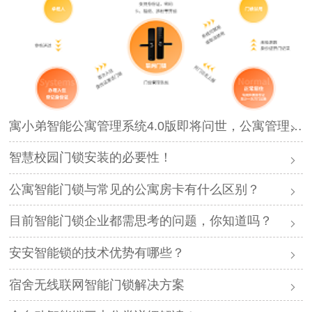
寓小弟智能公寓管理系统4.0版即将问世，公寓管理再升级！
智慧校园门锁安装的必要性！
公寓智能门锁与常见的公寓房卡有什么区别？
目前智能门锁企业都需思考的问题，你知道吗？
安安智能锁的技术优势有哪些？
宿舍无线联网智能门锁解决方案