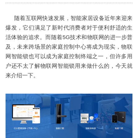
随着互联网快速发展，智能家居设备近年来迎来
爆发，它们满足了新时代消费者对于便利舒适的生
活体验的追求。而随着
5G
技术和物联网的进一步普
及，未来跨场景的家庭控制中心将成为现实，物联
网智能锁也可以成为家庭控制终端之一，但许多用
户还不太了解物联网智能锁用来做什么的，今天就
来介绍一下。