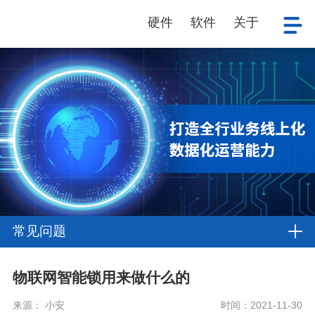
硬件
软件
关于
常见问题
物联网智能锁用来做什么的
来源： 小安
时间：2021-11-30