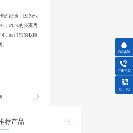
卡的经验，因为他
外；
20%
的公寓
房
间，而门锁的权限
锁。
QQ咨询
咨询电话
扫一扫
统
推荐产品
+