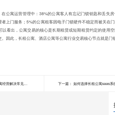
，在
公寓运营管理中：
38%
的公寓客人有忘记门锁钥匙和丢失房
理者
上门服务；
5%
的公寓
租客
因电子门锁硬件不稳定而被关在门
可以看出，公寓交易的核心是长期租赁或短期租赁约定的使用空
交。因此，长租公寓、酒店公寓等公寓行业交易核心节点就是门
智能门锁管理系统为公寓经营解决常见难题并提高管理效率
下一篇：
如何选择长租公寓saas系